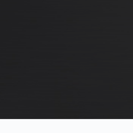
Adresse:
Telefon:
E-M
Mozartstr. 4, 87435 Kempten
+49 (0) 170 6500456
mai