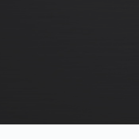
ail:
eraudio@gmx.de